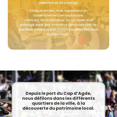
collection et de prestige.
Chaque année, nous organisons un
rassemblement en septembre.
L’idée est de se retrouver sur un week-end
prolongé dans une ambiance conviviale afin de
partager notre passion commune dans des lieux
authentiques.
Depuis le port du Cap d’Agde,
nous défilons dans les différents
quartiers de la ville, à la
découverte du patrimoine local.